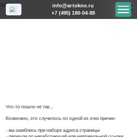
×
×
×
art
info@artokno.ru
+7 (495) 180-04-88
Главная
404
•
404
Что-то пошло не так...
Возможно, это случилось по одной из этих причин:
- вы ошиблись при наборе адреса страницы
- перешли по неработающей или неправильной ссылке